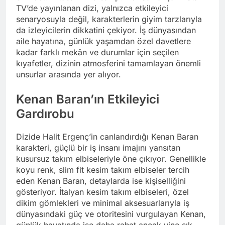
TV’de yayınlanan dizi, yalnızca etkileyici
senaryosuyla değil, karakterlerin giyim tarzlarıyla
da izleyicilerin dikkatini çekiyor. İş dünyasından
aile hayatına, günlük yaşamdan özel davetlere
kadar farklı mekân ve durumlar için seçilen
kıyafetler, dizinin atmosferini tamamlayan önemli
unsurlar arasında yer alıyor.
Kenan Baran’ın Etkileyici
Gardırobu
Dizide Halit Ergenç’in canlandırdığı Kenan Baran
karakteri, güçlü bir iş insanı imajını yansıtan
kusursuz takım elbiseleriyle öne çıkıyor. Genellikle
koyu renk, slim fit kesim takım elbiseler tercih
eden Kenan Baran, detaylarda ise kişiselliğini
gösteriyor. İtalyan kesim takım elbiseleri, özel
dikim gömlekleri ve minimal aksesuarlarıyla iş
dünyasındaki güç ve otoritesini vurgulayan Kenan,
günlük hayatında ise daha rahat ancak yine şık