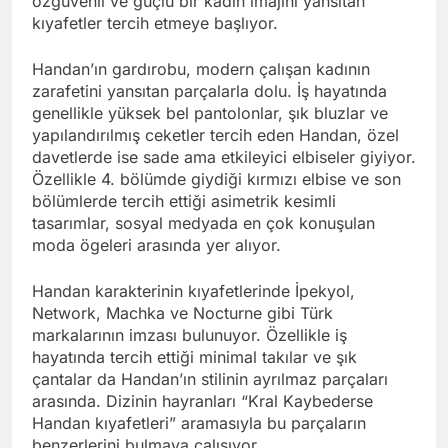
özgüvenli ve güçlü bir kadın imajını yansıtan
kıyafetler tercih etmeye başlıyor.
Handan’ın gardırobu, modern çalışan kadının
zarafetini yansıtan parçalarla dolu. İş hayatında
genellikle yüksek bel pantolonlar, şık bluzlar ve
yapılandırılmış ceketler tercih eden Handan, özel
davetlerde ise sade ama etkileyici elbiseler giyiyor.
Özellikle 4. bölümde giydiği kırmızı elbise ve son
bölümlerde tercih ettiği asimetrik kesimli
tasarımlar, sosyal medyada en çok konuşulan
moda ögeleri arasında yer alıyor.
Handan karakterinin kıyafetlerinde İpekyol,
Network, Machka ve Nocturne gibi Türk
markalarının imzası bulunuyor. Özellikle iş
hayatında tercih ettiği minimal takılar ve şık
çantalar da Handan’ın stilinin ayrılmaz parçaları
arasında. Dizinin hayranları “Kral Kaybederse
Handan kıyafetleri” aramasıyla bu parçaların
benzerlerini bulmaya çalışıyor.