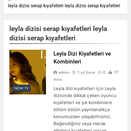
1 Yıl Önce
leyla dizisi serap kıyafetleri leyla dizisi serap kıyafetleri
Piyasa Dizisi Kıyafetleri ve
Moda Trendleri
1 Yıl Önce
Rüzgara Bırak Film
leyla dizisi serap kıyafetleri leyla
Kıyafetleri: Trendler ve
dizisi serap kıyafetleri
Kombin Önerileri
1 Yıl Önce
Kral Kaybederse Dizi
Kıyafetleri ve Oyuncu Stilleri
Leyla Dizi Kiyafetleri ve
1 Yıl Önce
Kombinleri
Bahar Dizi Kıyafetleri ve
Sponsorlar
admin
1 yıl önce
0
17
1 Yıl Önce
mins
Eşref Rüya Dizi Kiyafetleri
Leyla dizi kıyafetleri için Leyla
NOW TV
ve Oyuncu Stilleri
dizisinde dikkat çeken oyuncu
1 Yıl Önce
kıyafetleri ve şık kombinlere
bölüm bölüm yayınlandıkça
konumuzdan ulaşabilirsiniz.
Beğendiğiniz veya merak
ettiğiniz kıyafetleri yorum