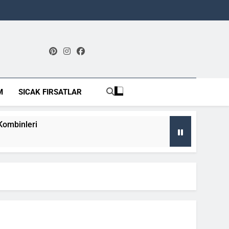
net
M
SICAK FIRSATLAR
 Kombinleri
zi Kıyafetleri ve Sponsorlar