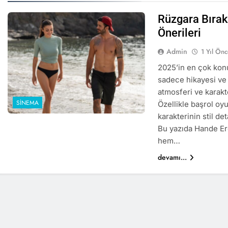
Rüzgara Bırak 
Önerileri
Admin
1 Yıl Ön
2025’in en çok konu
sadece hikayesi ve 
atmosferi ve karakte
SINEMA
Özellikle başrol oy
karakterinin stil de
Bu yazıda Hande Erç
hem…
devamı...