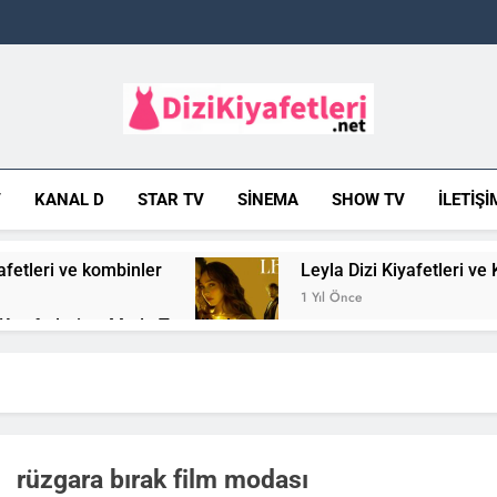
DiziKiyafetleri.
Dizi Modası, Dizi Sponsorları
V
KANAL D
STAR TV
SINEMA
SHOW TV
İLETIŞI
afetleri ve kombinler
Leyla Dizi Kiyafetleri ve
1 Yıl Önce
 Kıyafetleri ve Moda Trendleri
 Film Kıyafetleri: Trendler ve Kombin Önerileri
se Dizi Kıyafetleri ve Oyuncu Stilleri
Bahar Di
1 Yıl Önce
rüzgara bırak film modası
zi Kiyafetleri ve Oyuncu Stilleri