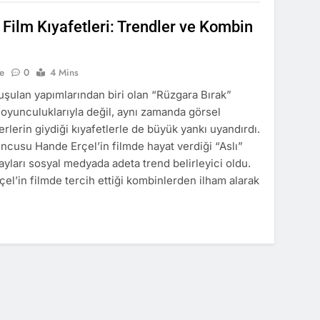
Film Kıyafetleri: Trendler ve Kombin
ce
0
4 Mins
şulan yapımlarından biri olan “Rüzgara Bırak”
oyunculuklarıyla değil, aynı zamanda görsel
rlerin giydiği kıyafetlerle de büyük yankı uyandırdı.
uncusu Hande Erçel’in filmde hayat verdiği “Aslı”
tayları sosyal medyada adeta trend belirleyici oldu.
el’in filmde tercih ettiği kombinlerden ilham alarak